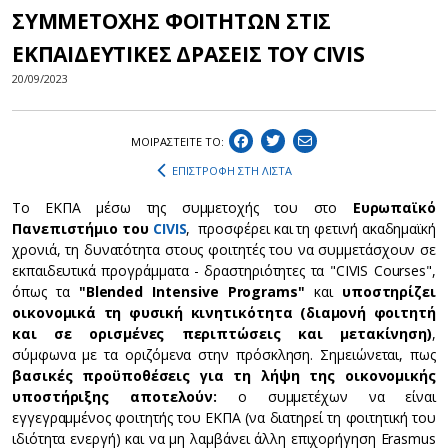
ΣΥΜΜΕΤΟΧΗΣ ΦΟΙΤΗΤΩΝ ΣΤΙΣ
ΕΚΠΑΙΔΕΥΤΙΚΕΣ ΔΡΑΣΕΙΣ ΤΟΥ CIVIS
20/09/2023
ΜΟΙΡΑΣΤEIΤΕ ΤΟ:
ΕΠΙΣΤΡΟΦΗ ΣΤΗ ΛΙΣΤΑ
To ΕΚΠΑ μέσω της συμμετοχής του στο
Ευρωπαϊκό
Πανεπιστήμιο του
CIVIS
, προσφέρει και τη φετινή ακαδημαϊκή
χρονιά, τη δυνατότητα στους φοιτητές του να συμμετάσχουν σε
εκπαιδευτικά προγράμματα - δραστηριότητες τα "CIVIS Courses",
όπως τα
"Blended Intensive Programs"
και
υποστηρίζει
οικονομικά τη φυσική κινητικότητα (διαμονή φοιτητή
και σε ορισμένες περιπτώσεις και μετακίνηση)
,
σύμφωνα με τα οριζόμενα στην πρόσκληση. Σημειώνεται, πως
βασικές προϋποθέσεις για τη λήψη της οικονομικής
υποστήριξης αποτελούν:
ο συμμετέχων να είναι
εγγεγραμμένος φοιτητής του ΕΚΠΑ (να διατηρεί τη φοιτητική του
ιδιότητα ενεργή) και να μη λαμβάνει άλλη επιχορήγηση Erasmus