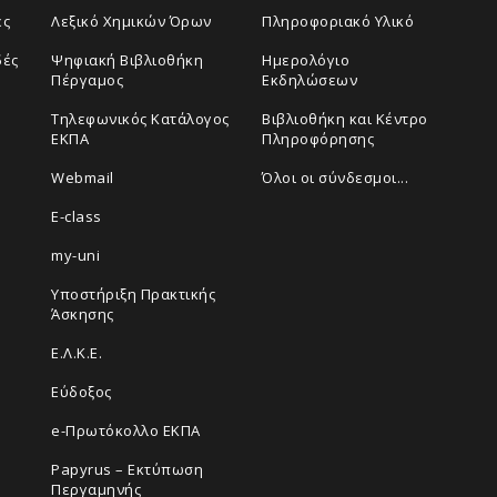
ές
Λεξικό Χημικών Όρων
Πληροφοριακό Υλικό
δές
Ψηφιακή Βιβλιοθήκη
Ημερολόγιο
Πέργαμος
Εκδηλώσεων
Τηλεφωνικός Κατάλογος
Βιβλιοθήκη και Κέντρο
ΕΚΠΑ
Πληροφόρησης
Webmail
Όλοι οι σύνδεσμοι...
E-class
my-uni
Υποστήριξη Πρακτικής
Άσκησης
Ε.Λ.Κ.Ε.
Εύδοξος
e-Πρωτόκολλο ΕΚΠΑ
Papyrus – Εκτύπωση
Περγαμηνής