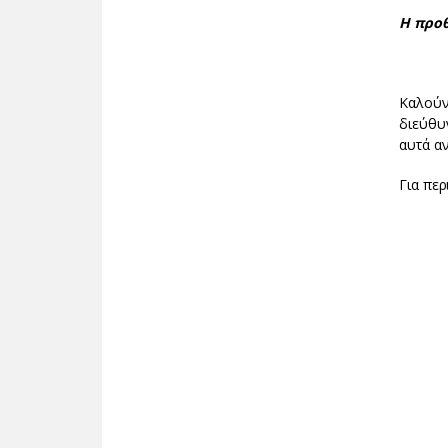
Η προθ
Καλού
διεύθ
αυτά α
Για πε