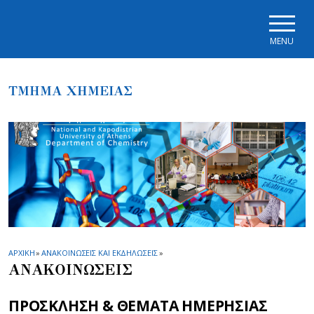
Skip to main navigation
Skip to main content
Skip to page footer
MENU
ΤΜΗΜΑ ΧΗΜΕΙΑΣ
ΑΡΧΙΚΗ
»
ΑΝΑΚΟΙΝΩΣΕΙΣ ΚΑΙ ΕΚΔΗΛΩΣΕΙΣ
»
ΑΝΑΚΟΙΝΩΣΕΙΣ
ΠΡΟΣΚΛΗΣΗ & ΘΕΜΑΤΑ ΗΜΕΡΗΣΙΑΣ