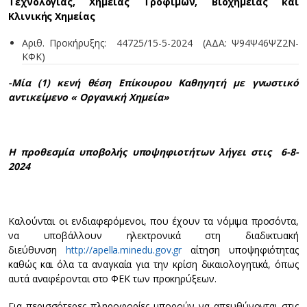
Τεχνολογίας, Χημείας Τροφίμων, Βιοχημείας και
Κλινικής Χημείας
Αριθ. Προκήρυξης: 44725/15-5-2024 (ΑΔΑ: Ψ94Ψ46ΨΖ2Ν-
ΚΦΚ)
-Μία (1) κενή θέση Επίκουρου Καθηγητή με γνωστικό
αντικείμενο « Οργανική Χημεία»
Η προθεσμία υποβολής υποψηφιοτήτων λήγει στις 6-8-
2024
Καλούνται οι ενδιαφερόμενοι, που έχουν τα νόμιμα προσόντα,
να υποβάλλουν ηλεκτρονικά στη διαδικτυακή
διεύθυνση
http://apella.minedu.gov.gr
αίτηση υποψηφιότητας
καθώς και όλα τα αναγκαία για την κρίση δικαιολογητικά, όπως
αυτά αναφέρονται στο ΦΕΚ των προκηρύξεων.
Για περισσότερες πληροφορίες μπορούν να απευθύνονται στις