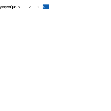
ροηγούμενο
....
2
3
4