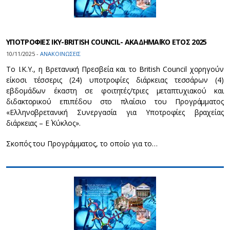
ΥΠΟΤΡΟΦΙΕΣ ΙΚΥ-BRITISH COUNCIL- ΑΚΑΔΗΜΑΪΚΟ ΕΤΟΣ 2025
10/11/2025 -
ΑΝΑΚΟΙΝΩΣΕΙΣ
Το Ι.Κ.Υ., η Βρετανική Πρεσβεία και το Βritish Council χορηγούν
είκοσι τέσσερις (24) υποτροφίες διάρκειας τεσσάρων (4)
εβδομάδων έκαστη σε φοιτητές/τριες μεταπτυχιακού και
διδακτορικού επιπέδου στο πλαίσιο του Προγράμματος
«Ελληνοβρετανική Συνεργασία για Υποτροφίες βραχείας
διάρκειας – Ε΄ Κύκλος».
Σκοπός του Προγράμματος, το οποίο για το…