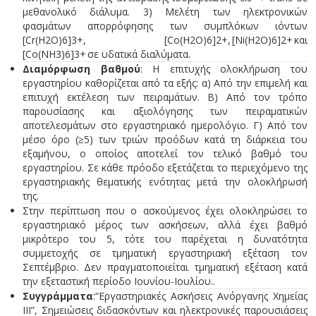
μεθανολικό διάλυμα. 3) Μελέτη των ηλεκτρονικών
φασμάτων απορρόφησης των συμπλόκων ιόντων
[Cr(H2O)6]3+, [Co(H2O)6]2+, [Ni(H2O)6]2+ και
[Co(ΝH3)6]3+ σε υδατικά διαλύματα.
Διαμόρφωση βαθμού
: Η επιτυχής ολοκλήρωση του
εργαστηρίου καθορίζεται από τα εξής: α) Από την επιμελή και
επιτυχή εκτέλεση των πειραμάτων. Β) Από τον τρόπο
παρουσίασης και αξιολόγησης των πειραματικών
αποτελεσμάτων στο εργαστηριακό ημερολόγιο. Γ) Από τον
μέσο όρο (≥5) των τριών προόδων κατά τη διάρκεια του
εξαμήνου, ο οποίος αποτελεί τον τελικό βαθμό του
εργαστηρίου. Σε κάθε πρόοδο εξετάζεται το περιεχόμενο της
εργαστηριακής θεματικής ενότητας μετά την ολοκλήρωσή
της.
Στην περίπτωση που ο ασκούμενος έχει ολοκληρώσει το
εργαστηριακό μέρος των ασκήσεων, αλλά έχει βαθμό
μικρότερο του 5, τότε του παρέχεται η δυνατότητα
συμμετοχής σε τμηματική εργαστηριακή εξέταση τον
Σεπτέμβριο. Δεν πραγματοποιείται τμηματική εξέταση κατά
την εξεταστική περίοδο Ιουνίου-Ιουλίου..
Συγγράμματα
:“Εργαστηριακές Ασκήσεις Ανόργανης Χημείας
ΙΙΙ”, Σημειώσεις διδασκόντων και ηλεκτρονικές παρουσιάσεις