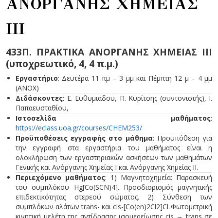
ΑΝΟΡΓΑΝΗΣ ΧΗΜΕΙΑΣ
ΙΙΙ
433Π. ΠΡΑΚΤΙΚΑ ΑΝΟΡΓΑΝΗΣ ΧΗΜΕΙΑΣ ΙΙΙ
(υποχρεωτικό, 4, 4 π.µ.)
Εργαστήριο
: Δευτέρα 11 πμ – 3 μμ και Πέμπτη 12 μ – 4 μμ
(ΑΝΟΧ)
Διδάσκοντες
: Ε. Ευθυμιάδου, Π. Κυρίτσης (συντονιστής), Ι.
Παπαευσταθίου,
Ιστοσελίδα μαθήματος
:
https://eclass.uoa.gr/courses/CHEM253/
Προϋποθέσεις εγγραφής στο μάθημα
: Προϋπόθεση για
την εγγραφή στα εργαστήρια του μαθήματος είναι η
ολοκλήρωση των εργαστηριακών ασκήσεων των μαθημάτων
Γενικής και Ανόργανης Χημείας Ι και Ανόργανης Χημείας ΙΙ.
Περιεχόμενο μαθήματος
: 1) Μαγνητοχημεία: Παρασκευή
του συμπλόκου Hg[Co(SCN)4]. Προσδιορισμός μαγνητικής
επιδεκτικότητας στερεού σώματος. 2) Σύνθεση των
συμπλόκων αλάτων trans- και cis-[Co(en)2Cl2]Cl. Φωτομετρική
κινητική μελέτη της αντίδρασης ισομερείωσης cis → trans σε