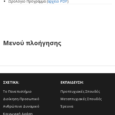
Ωρολόγιο Πρόγραμμα (
αρχείο PDF
)
Μενού πλοήγησης
ΣΧΕΤΙΚΑ:
ΕΚΠΑΙΔΕΥΣΗ:
Το Πανεπιστήμιο
Προπτυχιακές Σπουδές
Διοίκηση-Προσωπικό
Μεταπτυχιακές Σπουδές
Ανθρώπινο Δυναμικό
Έρευνα
Κοινωνική Δράση