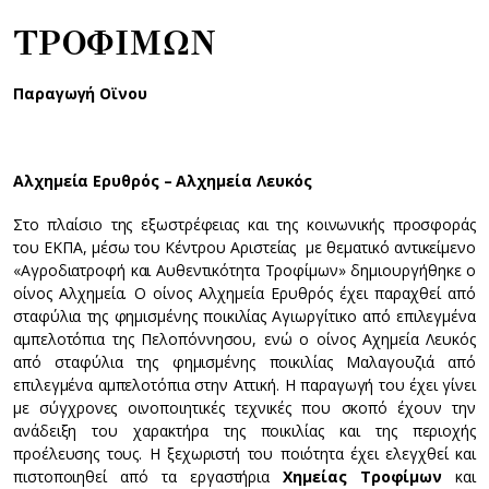
ΤΡΟΦΙΜΩΝ
Παραγωγή Οϊνου
Αλχημεία Ερυθρός – Αλχημεία Λευκός
Στο πλαίσιο της εξωστρέφειας και της κοινωνικής προσφοράς
του ΕΚΠΑ, μέσω του Κέντρου Αριστείας με θεματικό αντικείμενο
«Αγροδιατροφή και Αυθεντικότητα Τροφίμων» δημιουργήθηκε ο
οίνος Αλχημεία. Ο οίνος Αλχημεία Ερυθρός έχει παραχθεί από
σταφύλια της φημισμένης ποικιλίας Αγιωργίτικο από επιλεγμένα
αμπελοτόπια της Πελοπόννησου, ενώ ο οίνος Αχημεία Λευκός
από σταφύλια της φημισμένης ποικιλίας Μαλαγουζιά από
επιλεγμένα αμπελοτόπια στην Αττική. Η παραγωγή του έχει γίνει
με σύγχρονες οινοποιητικές τεχνικές που σκοπό έχουν την
ανάδειξη του χαρακτήρα της ποικιλίας και της περιοχής
προέλευσης τους. Η ξεχωριστή του ποιότητα έχει ελεγχθεί και
πιστοποιηθεί από τα εργαστήρια
Χημείας Τροφίμων
και