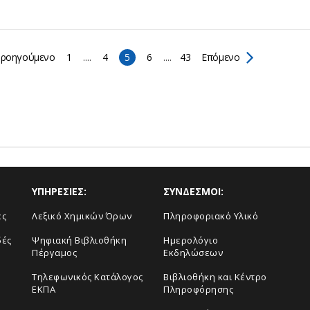
ροηγούμενο
1
....
4
5
6
....
43
Επόμενο
ΥΠΗΡΕΣΙΕΣ:
ΣΥΝΔΕΣΜΟΙ:
ές
Λεξικό Χημικών Όρων
Πληροφοριακό Υλικό
δές
Ψηφιακή Βιβλιοθήκη
Ημερολόγιο
Πέργαμος
Εκδηλώσεων
Τηλεφωνικός Κατάλογος
Βιβλιοθήκη και Κέντρο
ΕΚΠΑ
Πληροφόρησης