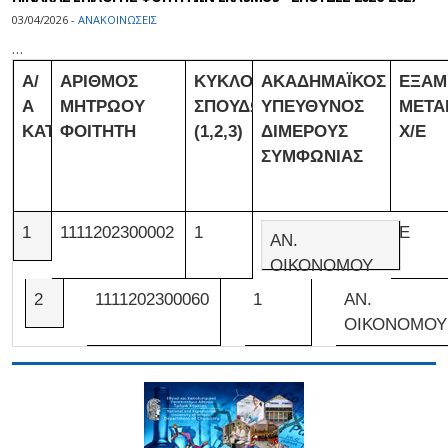
03/04/2026 -
ΑΝΑΚΟΙΝΩΣΕΙΣ
…
Α/
AΡΙΘΜΟΣ
ΚΥΚΛΟΣ
ΑΚΑΔΗΜΑΪΚΟΣ
ΕΞΑΜ
Α
ΜΗΤΡΩΟΥ
ΣΠΟΥΔΩΝ
ΥΠΕΥΘΥΝΟΣ
ΜΕΤΑ
ΚΑΤΑΤΑΞΗΣ
ΦΟΙΤΗΤΗ
(1,2,3)
ΔΙΜΕΡΟΥΣ
Χ/Ε
ΣΥΜΦΩΝΙΑΣ
1
1111202300002
1
Ε
ΑΝ.
ΟΙΚΟΝΟΜΟΥ
2
1111202300060
1
ΑΝ.
ΟΙΚΟΝΟΜΟΥ