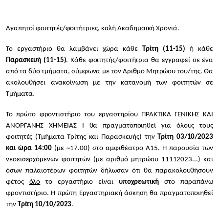
Αγαπητοί φοιτητές/φοιτήτριες, καλή Ακαδημαϊκή Χρονιά.
Το εργαστήριο θα λαμβάνει χώρα κάθε
Τρίτη (11-15)
ή κάθε
Παρασκευή (11-15)
. Κάθε φοιτητής/φοιτήτρια θα εγγραφεί σε ένα
από τα δύο τμήματα, σύμφωνα με τον Αριθμό Μητρώου του/της. Θα
ακολουθήσει ανακοίνωση με την κατανομή των φοιτητών σε
Τμήματα.
Το πρώτο φροντιστήριο του εργαστηρίου ΠΡΑΚΤΙΚΑ ΓΕΝΙΚΗΣ ΚΑΙ
ΑΝΟΡΓΑΝΗΣ ΧΗΜΕΙΑΣ Ι θα πραγματοποιηθεί για όλους τους
φοιτητές (Τμήματα Τρίτης και Παρασκευής) την
Τρίτη 03/10/2023
και ώρα 14:00
(με ~17.00) στο αμφιθέατρο Α15. Η παρουσία των
νεοεισερχόμενων φοιτητών (με αριθμό μητρώου 11112023...) και
όσων παλαιοτέρων φοιτητών δήλωσαν ότι θα παρακολουθήσουν
φέτος
όλο
το εργαστήριο είναι
υποχρεωτική
στο παραπάνω
φροντιστήριο. Η πρώτη Εργαστηριακή άσκηση θα πραγματοποιηθεί
την
Τρίτη 10/10/2023
.