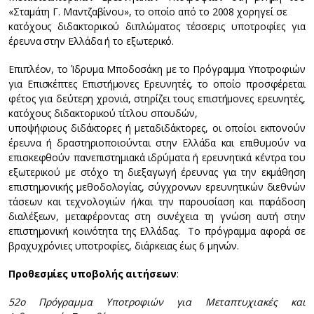
«Σταμάτη Γ. Μαντζαβίνου», το οποίο από το 2008 χορηγεί σε
κατόχους διδακτορικού διπλώματος τέσσερις υποτροφίες για
έρευνα στην Ελλάδα ή το εξωτερικό.
Επιπλέον, το Ίδρυμα Μποδοσάκη με το Πρόγραμμα Υποτροφιών
για Επισκέπτες Επιστήμονες Ερευνητές, το οποίο προσφέρεται
φέτος για δεύτερη χρονιά, στηρίζει τους επιστήμονες ερευνητές,
κατόχους διδακτορικού τίτλου σπουδών,
υποψήφιους διδάκτορες ή μεταδιδάκτορες, οι οποίοι εκπονούν
έρευνα ή δραστηριοποιούνται στην Ελλάδα και επιθυμούν να
επισκεφθούν πανεπιστημιακά ιδρύματα ή ερευνητικά κέντρα του
εξωτερικού με στόχο τη διεξαγωγή έρευνας για την εκμάθηση
επιστημονικής μεθοδολογίας, σύγχρονων ερευνητικών διεθνών
τάσεων και τεχνολογιών ή/και την παρουσίαση και παράδοση
διαλέξεων, μεταφέροντας στη συνέχεια τη γνώση αυτή στην
επιστημονική κοινότητα της Ελλάδας. Το πρόγραμμα αφορά σε
βραχυχρόνιες υποτροφίες, διάρκειας έως 6 μηνών.
Προθεσμίες υποβολής αιτήσεων
:
52ο Πρόγραμμα Υποτροφιών για Μεταπτυχιακές και