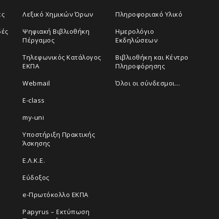
ές
Λεξικό Χημικών Όρων
Πληροφοριακό Υλικό
δές
Ψηφιακή Βιβλιοθήκη
Ημερολόγιο
Πέργαμος
Εκδηλώσεων
Τηλεφωνικός Κατάλογος
Βιβλιοθήκη και Κέντρο
ΕΚΠΑ
Πληροφόρησης
Webmail
Όλοι οι σύνδεσμοι...
E-class
my-uni
Υποστήριξη Πρακτικής
Άσκησης
Ε.Λ.Κ.Ε.
Εύδοξος
e-Πρωτόκολλο ΕΚΠΑ
Papyrus – Εκτύπωση