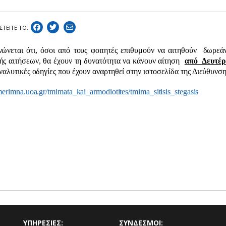
ΣΤEIΤΕ ΤΟ:
νώνεται ότι
,
όσοι από τους φοιτητές επιθυμούν να αιτηθούν
δωρεάν
ς αιτήσεων, θα έχουν τη δυνατότητα να κάνουν αίτηση
από Δευτέ
αναλυτικές οδηγίες που έχουν αναρτηθεί στην ιστοσελίδα της Διεύθυνσ
/merimna.uoa.gr/tmimata_kai_armodiotites/tmima_sitisis_stegasis
ΥΠΗΡΕΣΙΕΣ:
ΣΥΝΔΕΣΜΟΙ: