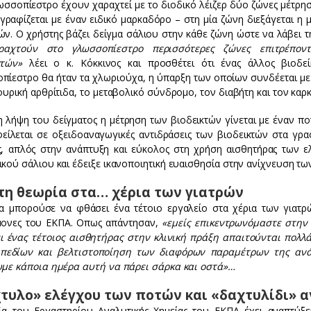
σσοπίεστρο έχουν χαραχτεί με το διοδικό λέιζερ δύο ζώνες μέτρηση
γραφίζεται με έναν ειδικό μαρκαδόρο – στη μία ζώνη διεξάγεται η 
ών. Ο χρήστης βάζει δείγμα σάλιου στην κάθε ζώνη ώστε να λάβει τ
ραχτούν στο γλωσσοπίεστρο περισσότερες ζώνες επιτρέπον
ικτών»
λέει ο κ. Κόκκινος και προσθέτει ότι ένας άλλος βιοδ
πίεστρο θα ήταν τα χλωριούχα, η ύπαρξη των οποίων συνδέεται με 
ουρική αρθρίτιδα, το μεταβολικό σύνδρομο, τον διαβήτη και τον καρκ
η λήψη του δείγματος η μέτρηση των βιοδεικτών γίνεται με έναν π
είλεται σε οξειδοαναγωγικές αντιδράσεις των βιοδεικτών στα γρα
ς, απλός στην ανάπτυξη και εύκολος στη χρήση αισθητήρας των ε
κού σάλιου και έδειξε ικανοποιητική ευαισθησία στην ανίχνευση τω
τη θεωρία στα… χέρια των γιατρών
α μπορούσε να φθάσει ένα τέτοιο εργαλείο στα χέρια των γιατρ
μονες του ΕΚΠΑ. Οπως απάντησαν,
«εμείς επικεντρωνόμαστε στην
ι ένας τέτοιος αισθητήρας στην κλινική πράξη απαιτούνται πολλά
πεδίων και βελτιστοποίηση των διαφόρων παραμέτρων της ανάλ
υμε κάποια ημέρα αυτή να πάρει σάρκα και οστά»…
τυλο» ελέγχου των ποτών και «δαχτυλίδι» α
α του Εργαστηρίου Αναλυτικής Χημείας του ΕΚΠΑ έχει αναπτύξε