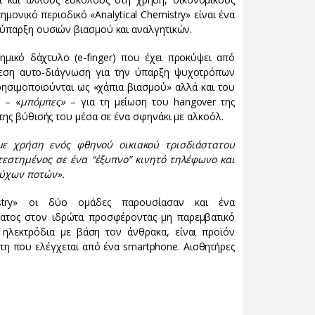
μονικό περιοδικό «Analytical Chemistry» είναι ένα
 ύπαρξη ουσιών βιασμού και αναλγητικών.
χημικό δάχτυλο (e-finger) που έχει προκύψει από
άμεση αυτο-διάγνωση για την ύπαρξη ψυχοτρόπων
ησιμοποιούνται ως «χάπια βιασμού» αλλά και του
 – «
μπόμπες»
– για τη μείωση του hangover της
 της βύθισής του μέσα σε ένα σφηνάκι με αλκοόλ.
 με χρήση ενός φθηνού οικιακού τρισδιάστατου
τεστημένος σε ένα “έξυπνο” κινητό τηλέφωνο και
ούχων ποτών».
stry» οι δύο ομάδες παρουσίασαν και ένα
ίματος στον ιδρώτα προσφέροντας μη παρεμβατικό
ά ηλεκτρόδια με βάση τον άνθρακα, είναι προϊόν
άτη που ελέγχεται από ένα smartphone. Αισθητήρες