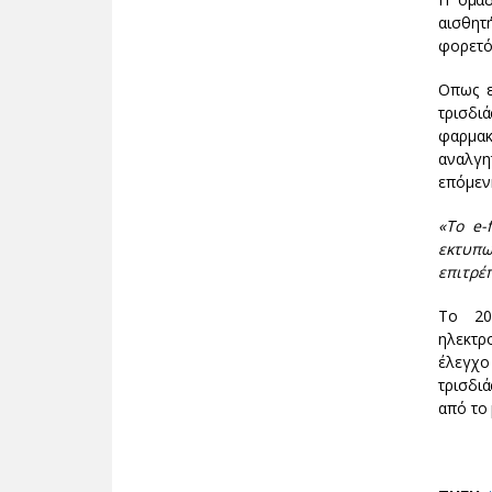
αισθητή
φορετό
Οπως ε
τρισδι
φαρμακ
αναλγη
επόμενη
«Το e-
εκτυπω
επιτρέ
Το 20
ηλεκτρ
έλεγχο
τρισδι
από το