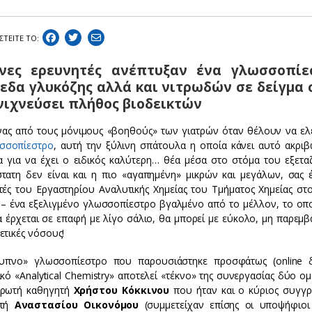
ΣΤEIΤΕ ΤΟ:
νες ερευνητές ανέπτυξαν ένα γλωσσοπίε
εδα γλυκόζης αλλά και νιτρωδών σε δείγμα 
νιχνεύσει πλήθος βιοδεικτών
ένας από τους μόνιμους «βοηθούς» των γιατρών όταν θέλουν να ελ
σσοπίεστρο
, αυτή την ξύλινη σπάτουλα η οποία κάνει αυτό ακριβώ
 για να έχει ο ειδικός καλύτερη… θέα μέσα στο στόμα του εξετα
τατη δεν είναι και η πιο «αγαπημένη» μικρών και μεγάλων, σας έ
τές του Εργαστηρίου Αναλυτικής Χημείας του Τμήματος Χημείας στ
 – ένα εξελιγμένο γλωσσοπίεστρο βγαλμένο από το μέλλον, το οποί
α έρχεται σε επαφή με λίγο σάλιο, θα μπορεί με εύκολο, μη παρεμβ
ετικές νόσους!
υπνο» γλωσσοπίεστρο που παρουσιάστηκε προσφάτως (online δ
ικό «Analytical Chemistry» αποτελεί «τέκνο» της συνεργασίας δύο 
ρωτή καθηγητή
Χρήστου Κόκκινου
που ήταν και ο κύριος συγγρ
ητή
Αναστασίου Οικονόμου
(συμμετείχαν επίσης οι υποψήφιο