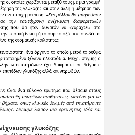
ς οι οποίες χωρίζονται μεταξύ τους με μια γραμμή
μέτρηση της γλυκόζης και στην άλλη η μέτρηση των
ην αντίστοιχη μέτρηση.
«Στο μέλλον θα μπορούσαν
τας την ταυτόχρονη ανίχνευση διαφορετικών
είκτης που θα ήταν δυνατόν να «χαραχτεί» στο
την κυστική ίνωση ή το ουρικό οξύ που συνδέεται
ίνο της στοματικής κοιλότητας.
οτενσιοστάτη, ένα όργανο το οποίο μετρά το ρεύμα
φιτοποιημένα ξύλινα ηλεκτρόδια. Μέχρι στιγμής ο
λλήνων επιστημόνων έχει δοκιμαστεί σε δείγματα
ν επιπέδων γλυκόζης αλλά και νιτρωδών.
ών; είναι ένα εύλογο ερώτημα που θέσαμε στους
 ανάπτυξη μοντέλων αισθητήρων, ωστόσο για να
 βήματα, όπως κλινικές δοκιμές από επιστήμονες
υσης. Δίνουμε λοιπόν μια ερευνητική ιδέα και
νίχνευσης γλυκόζης
ι και άλλους εύκολους στη χρήση, οικονομικούς