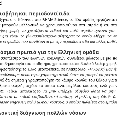
ς
).
διαβήτη και περιοδοντίτιδα
ξηγεί ο κ. Κόκκινος στο ΒΗΜΑ-Science, οι δύο ομάδες εργάζονται
 μπορούν μελλοντικά να χρησιμοποιούνται στα ιατρεία ή και στα
ήρες χωρίς να χρειάζονται ειδικά και πολύ ακριβά όργανα για 
ιγμα είναι το γλωσσοπίεστρο-αισθητήρας το οποίο ελέγχει τα ε
αι νιτρωδών που συνδέονται με την περιοδοντίτιδα και άλλες ασθέ
όσμια πρωτιά για την Eλληνική ομάδα
σσοπίεστρο των ελλήνων ερευνητών συνδέεται μάλιστα με μια παγ
τη δημιουργία του αισθητήρα, χρησιμοποιείται διοδικό λέιζερ χαμη
αφιτοποίησης το ξύλο μετατρέπεται σε ηλεκτρόδιο.
«Η λογική μας ή
οσδώσουμε περαιτέρω χαρακτηριστικά ώστε να μπορεί να μετατρ
γεί ότι σήμερα η γραφιτοποίηση (το κάψιμο κοινώς) του ξύλου για 
θρακα υψηλής ισχύος το οποίο είναι μεγάλου κόστους, ενώ για να
κες.
«Είναι απαραίτητο να μην υπάρχει οξυγόνο ώστε να μην 
ύπτεται με ειδικά επιβραδυντικά καύσης. Η μελέτη μας έδειξε ότ
(laser engraver) πολύ μικρού κόστους, ο οποίος πωλείται στο εμπόρ
οντική διάγνωση πολλών νόσων