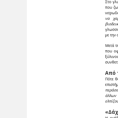
Στο γλω
που ζω
νιτρωδ
να χα
βιοδε
γλωσσο
με την 
Μετά τ
που οφ
ξύλινο
συνθετι
Από 
Πότε θ
επιστή
περάσε
άλλων 
ελπίζο
«Δάχ
Η ομάδ