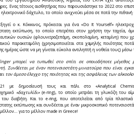
ρες. Ενας τέτοιος αισθητήρας που παρουσιάστηκε το 2022 στο επιστη
 ηλεκτρονικό δάχτυλο, το οποίο ανιχνεύει μέσα σε ποτά την πιθανή
ξηγεί ο κ. Κόκκινος, πρόκειται για ένα «Do It Yourself» ηλεκτρο
άστατη εκτύπωση, το οποίο επιτρέπει στον χρήστη την ταχεία, 
ευτικών ουσιών (φλουνιτραζεπάμη, σκοπολαμίνη, κεταμίνη) που χρ
τικού παρακεταμόλη (χρησιμοποιείται στα χαμηλής ποιότητας ποτά
ς ημέρας ώστε να μη γίνεται εύκολα αντιληπτή η νοθεία τους) μέσω
finger μπορεί να τυπωθεί στο σπίτι σε οποιοδήποτε μέγεθος
τή. Συνδέεται με έναν ποτενσιοστάτη-μινιατούρα που είναι εγκα
πει τον άμεσο έλεγχο της ποιότητας και της ασφάλειας των αλκοολ
21 με δημοσίευσή τους και πάλι στο «Analytical Chemi
οχημικό
«δαχτυλίδι»
(e-ring), το οποίο μετράει τη γλυκόζη του α
 του διαβήτη. Και το e-ring, που αποτελείται από τρία πλαστικ
άστατης εκτύπωσης και συνδέεται με έναν μικροσκοπικό ποτενσιοστ
 μέλλον… για το μέλλον made in Greece!