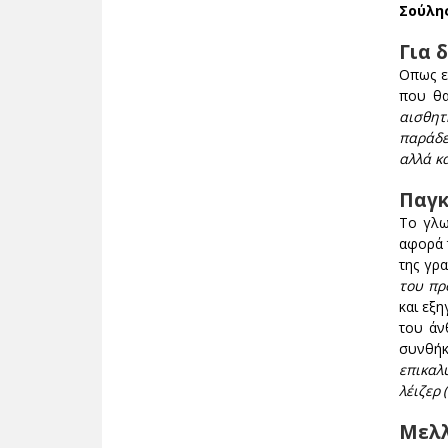
Σούλη
Για 
Οπως ε
που θα
αισθητ
παράδε
αλλά κ
Παγκ
Το γλω
αφορά 
της γρ
του πρ
και εξη
του άν
συνθή
επικαλ
λέιζερ 
Μελλ