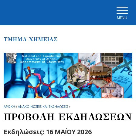
Skip to main navigation
Skip to main content
Skip to page footer
MENU
ΤΜΗΜΑ ΧΗΜΕΙΑΣ
ΑΡΧΙΚΗ
»
ΑΝΑΚΟΙΝΩΣΕΙΣ ΚΑΙ ΕΚΔΗΛΩΣΕΙΣ
»
ΠΡΟΒΟΛΗ ΕΚΔΗΛΩΣΕΩΝ
Εκδηλώσεις: 16 ΜΑΪ́ΟΥ 2026