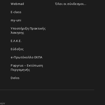
Webmail
Όλοι οι σύνδεσμοι...
E-class
my-uni
Υποστήριξη Πρακτικής
Άσκησης
Ε.Λ.Κ.Ε.
Εύδοξος
e-Πρωτόκολλο ΕΚΠΑ
Papyrus – Εκτύπωση
Περγαμηνής
Delos
ηνών