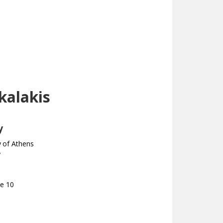
kalakis
y
y of Athens
y
ce 10