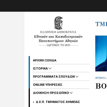
Skip to main navigation
Skip to main content
Skip to page footer
ΤΜ
ΑΡΧΙΚΗ ΣΕΛΙΔΑ
ΙΣΤΟΡΙΚΑ
ΠΡΟΓΡΑΜΜΑΤΑ ΣΠΟΥΔΩΝ
ΑΡΧΙΚΗ
»
ΒΟ
ONLINE ΥΠΗΡΕΣΙΕΣ
ΔΙΟΙΚΗΣΗ-ΠΡΟΣΩΠΙΚΟ
Δ.Ε.Π. ΤΜΗΜΑΤΟΣ ΧΗΜΕΙΑΣ