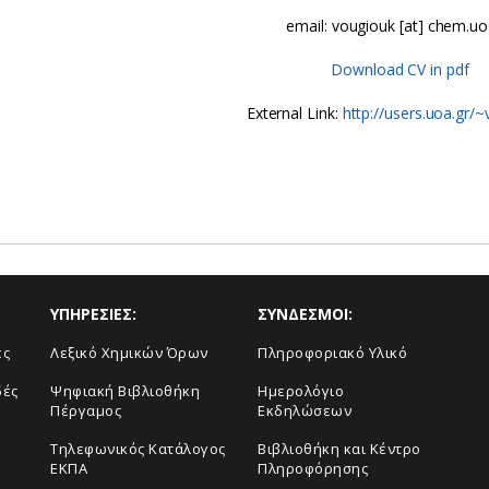
email: vougiouk [at] chem.uo
Download CV in pdf
External Link:
http://users.uoa.gr/
ΥΠΗΡΕΣΙΕΣ:
ΣΥΝΔΕΣΜΟΙ:
ές
Λεξικό Χημικών Όρων
Πληροφοριακό Υλικό
δές
Ψηφιακή Βιβλιοθήκη
Ημερολόγιο
Πέργαμος
Εκδηλώσεων
Τηλεφωνικός Κατάλογος
Βιβλιοθήκη και Κέντρο
ΕΚΠΑ
Πληροφόρησης