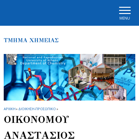
Skip to main navigation
Skip to main content
Skip to page footer
MENU
ΤΜΗΜΑ ΧΗΜΕΙΑΣ
ΑΡΧΙΚΗ
»
ΔΙΟΙΚΗΣΗ-ΠΡΟΣΩΠΙΚΟ
»
ΟΙΚΟΝΟΜΟΥ
ΑΝΑΣΤΑΣΙΟΣ