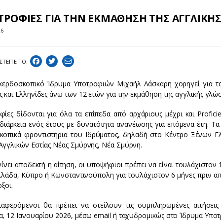
ΤΡΟΦΙΕΣ ΓΙΑ ΤΗΝ ΕΚΜΑΘΗΣΗ ΤΗΣ ΑΓΓΛΙΚΗ
26
ΣΤEIΤΕ ΤΟ:
κερδοσκοπικό Ίδρυμα Υποτροφιών Μιχαήλ Λάσκαρη χορηγεί για το
 και Ελληνίδες άνω των 12 ετών για την εκμάθηση της αγγλικής γλώ
ίες δίδονται για όλα τα επίπεδα από αρχάριους μέχρι και Proficie
διάρκεια ενός έτους με δυνατότητα ανανέωσης για επόμενα έτη. Τ
κοπικά φροντιστήρια του Ιδρύματος, δηλαδή στο Κέντρο Ξένων 
Αγγλικών Εστίας Νέας Σμύρνης, Νέα Σμύρνη.
γίνει αποδεκτή η αίτηση, οι υποψήφιοι πρέπει να είναι τουλάχιστον
λλάδα, Κύπρο ή Κωνσταντινούπολη για τουλάχιστον 6 μήνες πριν απ
ξοι.
ιαφερόμενοι θα πρέπει να στείλουν τις συμπληρωμένες αιτήσεις
α, 12 Ιανουαρίου 2026, μέσω email ή ταχυδρομικώς στο Ίδρυμα Υπο