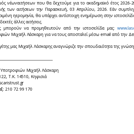
μός νέωναιτήσεων που θα δεχτούμε για το ακαδημαϊκό έτος 2026-20
ής των αιτήσεων την Παρασκευή, 03 Απριλίου, 2026. Εάν συμπλη
ιμένη ηερομηνία, θα υπάρχει αντίστοιχη ενημέρωση στην ιστοσελίδα
δεκτές άλλες αιτήσεις.
ις μπορούν να προμηθευτούν από την ιστοσελίδα μας:
www.lasc
φιών Μιχαήλ Λάσκαρη για να τους αποσταλεί μέσω email από την Δευ
γέτης μας Μιχαήλ Λάσκαρης αναγνώριζε την σπουδαιότητα της γνώση
______________________________
 Υποτροφιών Μιχαήλ Λάσκαρη
122, Τ.Κ. 14510, Κηφισιά
caristrust.gr
ξ: 210 72 99 170