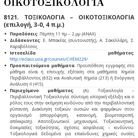
ΟΙΚΟΤΟΞΙΚΟΛΟΓΙΑ
8121. ΤΟΞΙΚΟΛΟΓΙΑ – ΟΙΚΟΤΟΞΙΚΟΛΟΓΙΑ
(επιλογή, 3-0, 4 π.μ.)
Παραδόσεις
: Πέμπτη 11 πμ – 2 μμ (ΑΝΑΧ)
Διδάσκοντες
: Ε. Μπακέας (συντονιστής), Α. Σακελλάρη, Σ.
Καραβόλτσος
Ιστοσελίδα μαθήματος
:
http://eclass.uoa.gr/courses/CHEM229/
Προαπαιτούμενα μαθήματα
: Προϋπόθεση εγγραφής στο
μάθημα είναι η επιτυχής εξέταση στα μαθήματα: Χημεία
Περιβάλλοντος (632) και Αναλυτική Χημεία (213) ή Ενόργανη
Ανάλυση ΙΙ (415).
Περιεχόμενο μαθήματος
: (Α) Τοξικολογία –
Περιβαλλοντική Τοξικολογία: σύντομη ιστορική εξέλιξη και ο
ρόλος τους στην εκτίμηση κινδύνου από την περιβαλλοντική
ρύπανση. Διακίνηση τοξικών ουσιών και φαρμάκων στον
οργανισμό (απορρόφηση, κατανομή, βιομετατροπή,
απέκκριση). Aποτοξινωτικοί μηχανισμοί. Τοξικοκινητική,
δοκιμασίες τοξικότητας, σχέσεις ασφάλειας – κινδύνου.
Τοξικολογικά δεδομένα για επικίνδυνες χημικές ουσίες