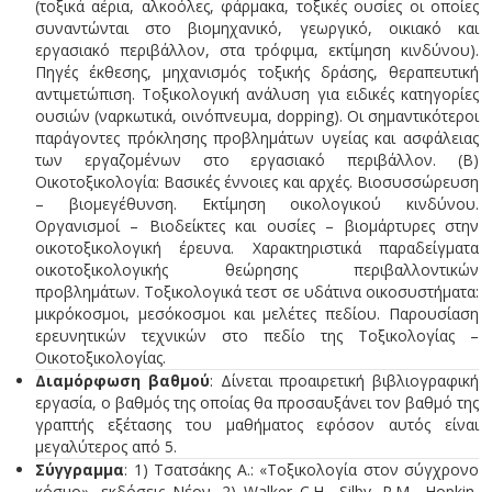
(τοξικά αέρια, αλκοόλες, φάρμακα, τοξικές ουσίες οι οποίες
συναντώνται στο βιομηχανικό, γεωργικό, οικιακό και
εργασιακό περιβάλλον, στα τρόφιμα, εκτίμηση κινδύνου).
Πηγές έκθεσης, μηχανισμός τοξικής δράσης, θεραπευτική
αντιμετώπιση. Τοξικολογική ανάλυση για ειδικές κατηγορίες
ουσιών (ναρκωτικά, οινόπνευμα, dopping). Οι σημαντικότεροι
παράγοντες πρόκλησης προβλημάτων υγείας και ασφάλειας
των εργαζομένων στο εργασιακό περιβάλλον. (Β)
Οικοτοξικολογία: Βασικές έννοιες και αρχές. Βιοσυσσώρευση
– βιομεγέθυνση. Εκτίμηση οικολογικού κινδύνου.
Οργανισμοί – Βιοδείκτες και ουσίες – βιομάρτυρες στην
οικοτοξικολογική έρευνα. Χαρακτηριστικά παραδείγματα
οικοτοξικολογικής θεώρησης περιβαλλοντικών
προβλημάτων. Τοξικολογικά τεστ σε υδάτινα οικοσυστήματα:
μικρόκοσμοι, μεσόκοσμοι και μελέτες πεδίου. Παρουσίαση
ερευνητικών τεχνικών στο πεδίο της Τοξικολογίας –
Οικοτοξικολογίας.
Διαμόρφωση βαθμού
: Δίνεται προαιρετική βιβλιογραφική
εργασία, ο βαθμός της οποίας θα προσαυξάνει τον βαθμό της
γραπτής εξέτασης του μαθήματος εφόσον αυτός είναι
μεγαλύτερος από 5.
Σύγγραμμα
: 1) Τσατσάκης Α.: «Τοξικολογία στον σύγχρονο
κόσμο», εκδόσεις Νέον, 2) Walker C.H., Silby, R.M., Hopkin,