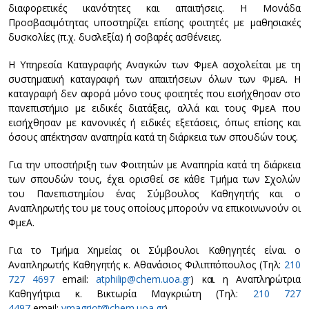
διαφορετικές ικανότητες και απαιτήσεις. Η Μονάδα
Προσβασιμότητας υποστηρίζει επίσης φοιτητές με μαθησιακές
δυσκολίες (π.χ. δυσλεξία) ή σοβαρές ασθένειες.
Η Υπηρεσία Καταγραφής Αναγκών των ΦμεΑ ασχολείται με τη
συστηματική καταγραφή των απαιτήσεων όλων των ΦμεΑ. Η
καταγραφή δεν αφορά μόνο τους φοιτητές που εισήχθησαν στο
πανεπιστήμιο με ειδικές διατάξεις, αλλά και τους ΦμεΑ που
εισήχθησαν με κανονικές ή ειδικές εξετάσεις, όπως επίσης και
όσους απέκτησαν αναπηρία κατά τη διάρκεια των σπουδών τους.
Για την υποστήριξη των Φοιτητών με Αναπηρία κατά τη διάρκεια
των σπουδών τους, έχει ορισθεί σε κάθε Τμήμα των Σχολών
του Πανεπιστημίου ένας Σύμβουλος Καθηγητής και ο
Αναπληρωτής του με τους οποίους μπορούν να επικοινωνούν οι
ΦμεΑ.
Για το Τμήμα Χημείας οι Σύμβουλοι Καθηγητές είναι ο
Αναπληρωτής Καθηγητής κ. Αθανάσιος Φιλιππόπουλος (Τηλ:
210
727 4697
email:
atphilip@chem.uoa.gr
) και η Αναπληρώτρια
Καθηγήτρια κ. Βικτωρία Μαγκριώτη (Τηλ:
210 727
4497
email:
vmagriot@chem.uoa.gr
).